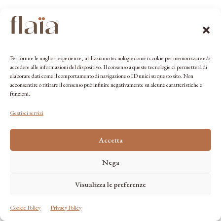
Ampia e confortevole, con un mazzo di fiori
freschi riposti nel vaso, un dettaglio che mi è
subito balzato all’occhio, oltre alle travi in legno
originali e alle mezzane in cotto restaurate.
Per fornire le migliori esperienze, utilizziamo tecnologie come i cookie per memorizzare e/o
accedere alle informazioni del dispositivo. Il consenso a queste tecnologie ci permetterà di
elaborare dati come il comportamento di navigazione o ID unici su questo sito. Non
Gli arredi sono stati realizzati su misura da
acconsentire o ritirare il consenso può influire negativamente su alcune caratteristiche e
artigiani toscani
, un elemento che denota il forte
funzioni.
legame col territorio, ma anche la volontà di
Gestisci servizi
ricreare un ambiente unico per gli ospiti.
Accetta
Nega
Visualizza le preferenze
Cookie Policy
Privacy Policy