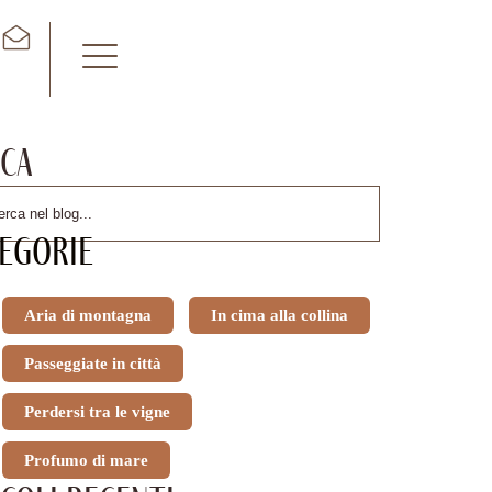
ca
egorie
Aria di montagna
In cima alla collina
Passeggiate in città
Perdersi tra le vigne
Profumo di mare