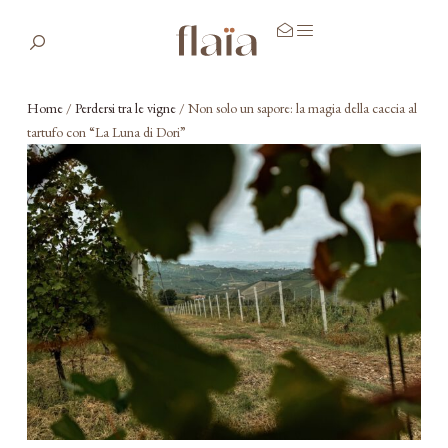
Home
/
Perdersi tra le vigne
/
Non solo un sapore: la magia della caccia al
tartufo con “La Luna di Dori”