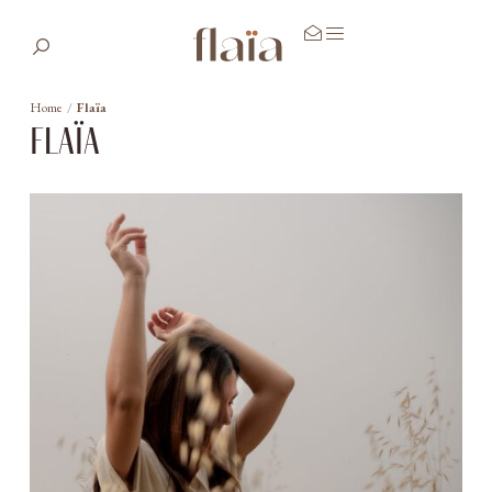
Home
/
Flaïa
flaïa