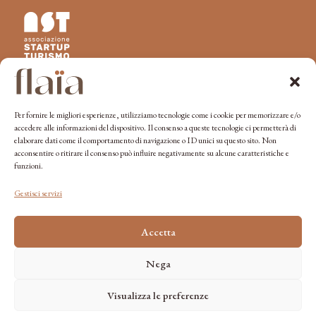
Unisciti a flaïa
Per fornire le migliori esperienze, utilizziamo tecnologie come i cookie per memorizzare e/o
accedere alle informazioni del dispositivo. Il consenso a queste tecnologie ci permetterà di
elaborare dati come il comportamento di navigazione o ID unici su questo sito. Non
acconsentire o ritirare il consenso può influire negativamente su alcune caratteristiche e
funzioni.
Gestisci servizi
Iscriviti
Accetta
Inviando i miei dati dichiaro di aver preso visione dell’ informativa
Privacy e di acconsentire alla ricezione della Newsletter Flaïa
Nega
Visualizza le preferenze
© 2026 Flaïa
P. IVA 04095640365
Privacy policy
Cookie policy