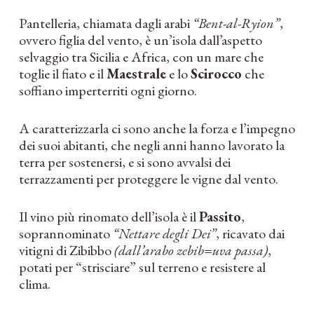
Pantelleria, chiamata dagli arabi
“Bent-al-Ryion”
,
ovvero figlia del vento, è un’isola dall’aspetto
selvaggio tra Sicilia e Africa, con un mare che
toglie il fiato e il
Maestrale
e lo
Scirocco
che
soffiano imperterriti ogni giorno.
A caratterizzarla ci sono anche la forza e l’impegno
dei suoi abitanti, che negli anni hanno lavorato la
terra per sostenersi, e si sono avvalsi dei
terrazzamenti per proteggere le vigne dal vento.
Il vino più rinomato dell’isola è il
Passito
,
soprannominato
“Nettare degli Dei”
, ricavato dai
vitigni di Zibibbo
(dall’arabo zebib=uva passa)
,
potati per “strisciare” sul terreno e resistere al
clima.