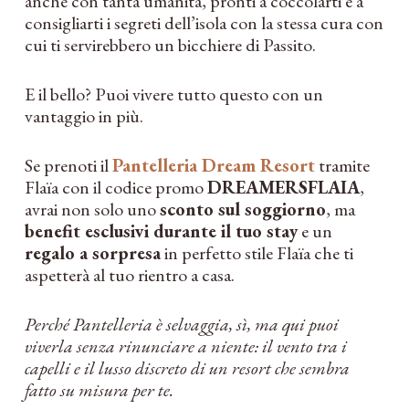
anche con tanta umanità, pronti a coccolarti e a
consigliarti i segreti dell’isola con la stessa cura con
cui ti servirebbero un bicchiere di Passito.
E il bello? Puoi vivere tutto questo con un
vantaggio in più.
Se prenoti il
Pantelleria Dream Resort
tramite
Flaïa con il codice promo
DREAMERSFLAIA
,
avrai non solo uno
sconto sul soggiorno
, ma
benefit esclusivi durante il tuo stay
e un
regalo a sorpresa
in perfetto stile Flaïa che ti
aspetterà al tuo rientro a casa.
Perché Pantelleria è selvaggia, sì, ma qui puoi
viverla senza rinunciare a niente: il vento tra i
capelli e il lusso discreto di un resort che sembra
fatto su misura per te.