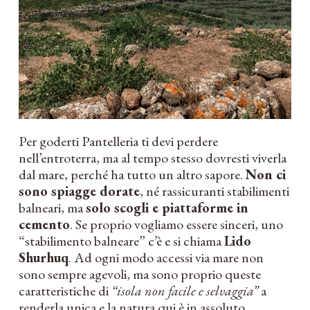
Per goderti Pantelleria ti devi perdere
nell’entroterra, ma al tempo stesso dovresti viverla
dal mare, perché ha tutto un altro sapore.
Non ci
sono spiagge dorate
, né rassicuranti stabilimenti
balneari, ma
solo scogli e piattaforme in
cemento
. Se proprio vogliamo essere sinceri, uno
“stabilimento balneare” c’è e si chiama
Lido
Shurhuq
. Ad ogni modo accessi via mare non
sono sempre agevoli, ma sono proprio queste
caratteristiche di
“isola non facile e selvaggia”
a
renderla unica e la natura qui è in assoluto