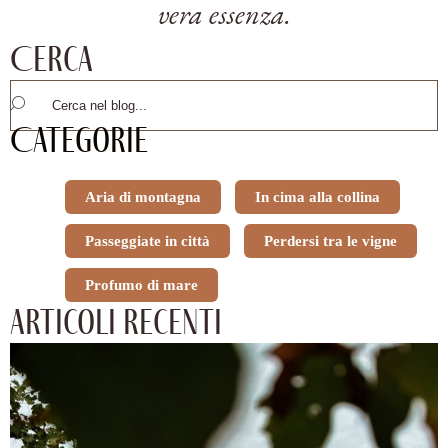
vera essenza.
Cerca
Categorie
Aria di montagna
In cima alla collina
Passeggiate in città
Perdersi tra le vigne
Profumo di mare
Articoli recenti