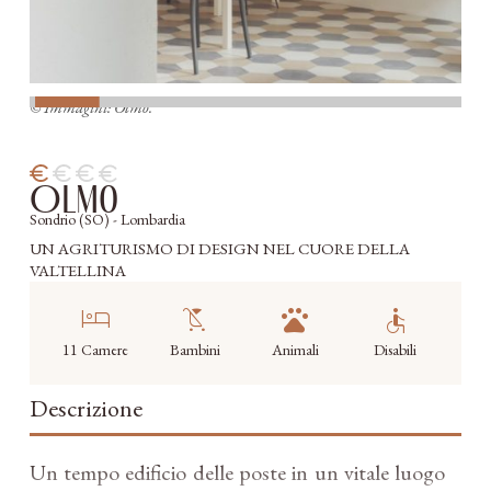
© Immagini: Olmo.
Olmo
Sondrio (SO) - Lombardia
UN AGRITURISMO DI DESIGN NEL CUORE DELLA
VALTELLINA
hotel
child_friendly
pets
accessible
11 Camere
Bambini
Animali
Disabili
Descrizione
Un tempo edificio delle poste in un vitale luogo