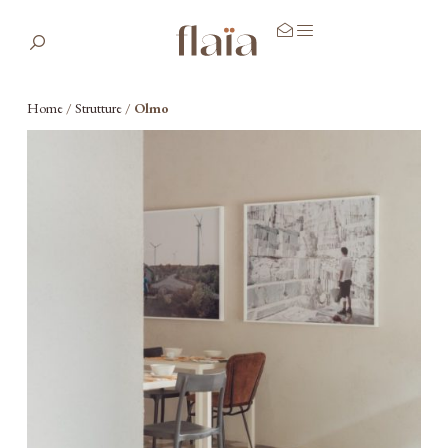
Home
/
Strutture
/
Olmo