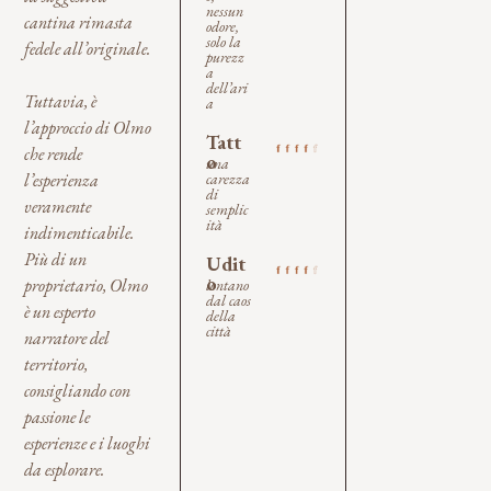
nessun
cantina rimasta
odore,
solo la
fedele all’originale.
purezz
a
dell’ari
Tuttavia, è
a
l’approccio di Olmo
Tatt
che rende
o
una
carezza
l’esperienza
di
veramente
semplic
ità
indimenticabile.
Più di un
Udit
o
proprietario, Olmo
lontano
dal caos
è un esperto
della
città
narratore del
territorio,
consigliando con
passione le
esperienze e i luoghi
da esplorare.