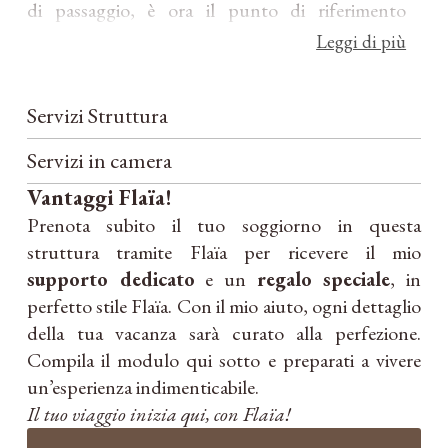
di passaggio, è ora il punto di riferimento
principale per chi desidera esplorare la Valtellina.
Leggi di più
Situato in una posizione strategica, offre un
Servizi Struttura
accesso privilegiato ai sentieri escursionistici, alle
cantine vinicole locali e ai suggestivi borghi
Servizi in camera
storici della regione.
Vantaggi Flaïa!
Prenota subito il tuo soggiorno in questa
Frutto della visione di Olmo e dell’abilità
struttura tramite Flaïa per ricevere il mio
progettuale dell’architetto Rocco Borromini,
supporto dedicato
e un
regalo speciale
, in
l’agriturismo è un esempio di eccellenza
perfetto stile Flaïa. Con il mio aiuto, ogni dettaglio
architettonica e sostenibilità ambientale.
della tua vacanza sarà curato alla perfezione.
Compila il modulo qui sotto e preparati a vivere
L’edificio è stato ristrutturato con attenzione ai
un’esperienza indimenticabile.
dettagli, utilizzando materiali locali e tecniche di
Il tuo viaggio inizia qui, con Flaïa!
costruzione tradizionali, creando un ambiente