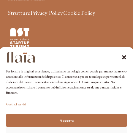
Strutture
Privacy Policy
Cookie Policy
Unisciti a flaïa
Per fornire le migliori esperienze, utilizziamo tecnologie come i cookie per memorizzare e/o
accedere alle informazioni del dispositivo. Il consenso a queste tecnologie ci permetterà di
elaborare dati come il comportamento di navigazione o ID unici su questo sito. Non
acconsentire o ritirare il consenso può influire negativamente su alcune caratteristiche e
funzioni.
Gestisci servizi
Iscriviti
Accetta
Inviando i miei dati dichiaro di aver preso visione dell’ informativa
Privacy e di acconsentire alla ricezione della Newsletter Flaïa