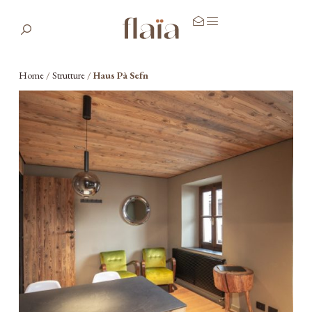
Home
/
Strutture
/
Haus Pà Sefn