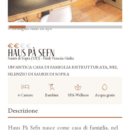
© Immagini: Haus Pà Sefn
Haus Pà Sefn
Sauris di Sopra (UD) - Friuli Venezia Giulia
UN'ANTICA CASA DI FAMIGLIA RISTRUTTURATA, NEL
SILENZIO DI SAURIS DI SOPRA
hotel
child_friendly
spa
water_drop
4 Camere
Bambini
SPA-Wellness
Acqua gratis
Descrizione
Haus Pà Sefn nasce come casa di famiglia, nel