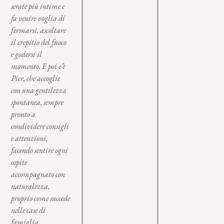
serate più intime e
fa venire voglia di
fermarsi, ascoltare
il crepitio del fuoco
e godersi il
momento. E poi c’è
Pier, che accoglie
con una gentilezza
spontanea, sempre
pronto a
condividere consigli
e attenzioni,
facendo sentire ogni
ospite
accompagnato con
naturalezza,
proprio come succede
nelle case di
famiglia.