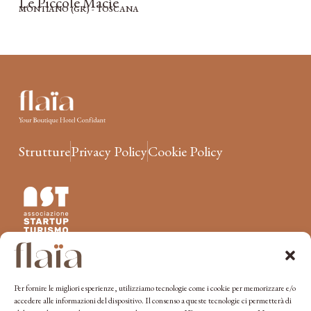
Le Piccole Macìe
MONTIANO (GR) - TOSCANA
Strutture
Privacy Policy
Cookie Policy
Unisciti a flaïa
Per fornire le migliori esperienze, utilizziamo tecnologie come i cookie per memorizzare e/o
accedere alle informazioni del dispositivo. Il consenso a queste tecnologie ci permetterà di