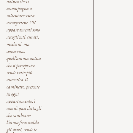
natura che ti
accompagna a
rallentare senza
accorgertene. Gli
appartamenti sono
accoglienti, curati,
moderni, ma
conservano
quell’anima antica
che si percepisce e
rende tutto più
autentico. Il
caminetto, presente
in ogni
appartamento, è
uno di quei dettagli
che cambiano
l’atmosfera: scalda
gli spazi, rende le