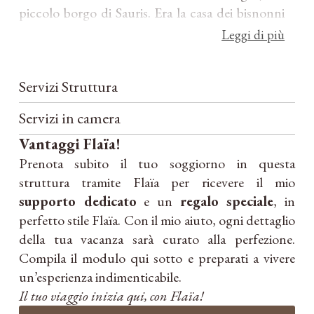
piccolo borgo di Sauris. Era la casa dei bisnonni
di Pierluigi, dove negli anni hanno vissuto anche
Leggi di più
i suoi nonni e, successivamente, lui con i suoi
genitori. Un tempo si viveva tutti insieme e,
Servizi Struttura
mentre i suoi genitori lavoravano, Pier cresceva
accanto al nonno Guglielmo, al quale è sempre
Servizi in camera
stato profondamente legato.
Vantaggi Flaïa!
Prenota subito il tuo soggiorno in questa
Il nome della casa racchiude la sua storia. In
struttura tramite Flaïa per ricevere il mio
passato, a Sauris, le abitazioni venivano
supporto dedicato
e un
regalo speciale
, in
identificate con “Haus Pà”, che in saurano
perfetto stile Flaïa. Con il mio aiuto, ogni dettaglio
significa “casa da”. Haus Pà Sefn significa quindi
della tua vacanza sarà curato alla perfezione.
“a casa da Giuseppe”, il bisnonno di Pierluigi,
Compila il modulo qui sotto e preparati a vivere
chiamato Sefn in dialetto saurano.
un’esperienza indimenticabile.
Il tuo viaggio inizia qui, con Flaïa!
Pier gestisce questa casa da 35 anni, ma nel 2016