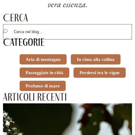
vera essenza.
Cerca
Categorie
Aria di montagna
In cima alla collina
Passeggiate in città
Perdersi tra le vigne
Profumo di mare
Articoli recenti