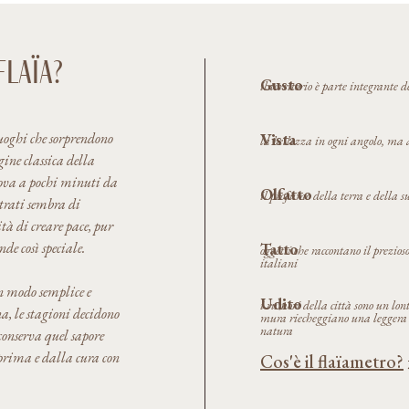
a pergul
e venivano
lungo il muro che 
FlaïA?
Oggi questo luog
Gusto
il territorio è parte integrante 
Pietro, che hann
valorizzando i ma
uoghi che sorprendono
Vista
la bellezza in ogni angolo, ma 
territorio. Ogni 
ine classica della
realizzati su misur
trova a pochi minuti da
Olfatto
il profumo della terra e della s
rivestite, ogni 
rati sembra di
ità di creare pace, pur
autentica e person
nde così speciale.
Tatto
oggetti che raccontano il prezios
italiani
La masseria osp
in modo semplice e
Udito
identità, e invita 
i rumori della città sono un lont
a, le stagioni decidono
mura riecheggiano una leggera 
L’orto continua a e
natura
conserva quel sapore
utilizzati in cuc
prima e dalla cura con
Cos'è il flaïametro?
fermarsi per pranz
delle stagioni, dal