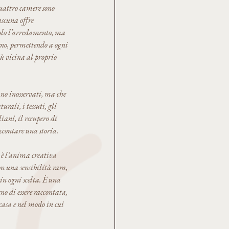
quattro camere sono
genuini della cuci
ascuna offre
olo l’arredamento, ma
rno, permettendo a ogni
più vicina al proprio
sano inosservati, ma che
rali, i tessuti, gli
iani, il recupero di
ccontare una storia.
o è l’anima creativa
n una sensibilità rara,
in ogni scelta. È una
gno di essere raccontata,
casa e nel modo in cui