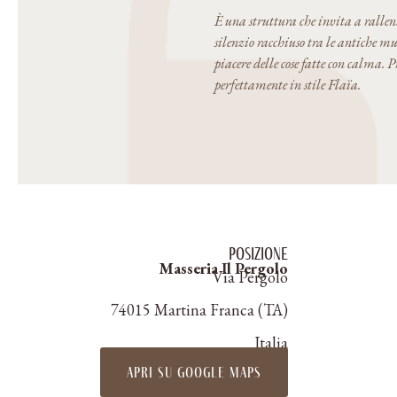
È una struttura che invita a rallent
silenzio racchiuso tra le antiche mur
piacere delle cose fatte con calma. P
perfettamente in stile Flaïa.
Posizione
Masseria Il Pergolo
Via Pergolo
74015 Martina Franca (TA)
Italia
apri su google maps