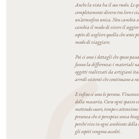
Anche la vista ha il suo ruolo. Le 
completamente diverse tra loro e ci
un’atmosfera unica. Non cambia s
cambia il modo di vivere il soggio
ospite di scegliere quella che sente 
modo di viaggiare.
Poi ci sono i dettagli che spesso pas
fanno la differenza: i materiali natu
oggetti realizzati da artigiani ital
arredi esistenti che continuano a ra
E infine ci sono le persone. Vincenz
della masseria. Cura ogni spazio co
mettendo cuore, tempo e attenzione 
presenza che si percepisce senza biso
perché vive in ogni ambiente della 
gli ospiti vengono accolti.