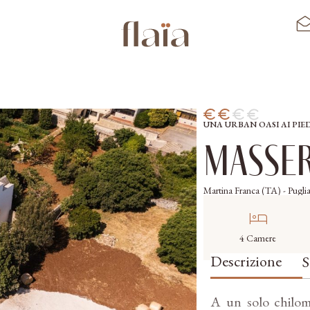
UNA URBAN OASI AI PIE
Masser
Martina Franca (TA) - Pugli
hotel
4 Camere
Descrizione
S
A un solo chilome