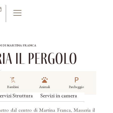
DI DI MARTINA FRANCA
ia Il Pergolo
a
child_friendly
pets
local_parking
Bambini
Animali
Parcheggio
ervizi Struttura
Servizi in camera
tro dal centro di Martina Franca, Masseria il