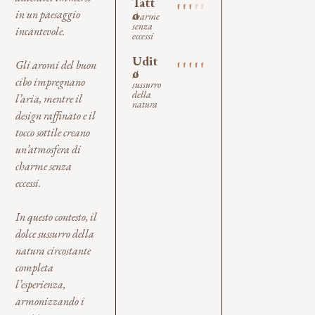
Tatt
o
in un paesaggio
charme
senza
incantevole.
eccessi
Udit
Gli aromi del buon
o
il
cibo impregnano
sussurro
della
l’aria, mentre il
natura
design raffinato e il
tocco sottile creano
un’atmosfera di
charme senza
eccessi.
In questo contesto, il
dolce sussurro della
natura circostante
completa
l’esperienza,
armonizzando i