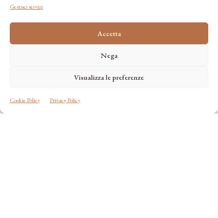
Gestisci servizi
Accetta
Nega
Visualizza le preferenze
Cookie Policy
Privacy Policy
Cà Bèla Pergolesi
MILANO (MI) - LOMBARDIA
Strutture
Privacy Policy
Cookie Policy