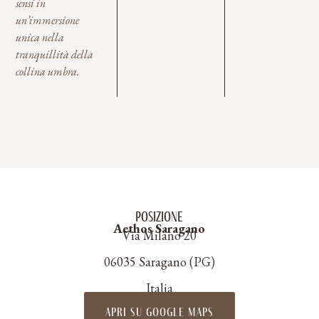
sensi in
un’immersione
unica nella
tranquillità della
collina umbra.
Posizione
Aethos Saragano
Via Milano 20
06035 Saragano (PG)
Italia
apri su google maps