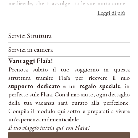
medievale, che ti avvolge tra le sue mura come
fosse un caloroso abbraccio. Questa è la prima
Leggi di più
sensazione che travolge arrivando a Saragano ed
è così forte che sarà difficile privarsene alla
Servizi Struttura
ripartenza. Ogni angolo del borgo racconta
storie antiche, mentre le strette vie lastricate
Servizi in camera
invitano a perdersi in un’atmosfera fuori dal
Vantaggi Flaïa!
tempo.
Prenota subito il tuo soggiorno in questa
struttura tramite Flaïa per ricevere il mio
Nel cuore di questo incantevole paese si trova
supporto dedicato
e un
regalo speciale
, in
Aethos Saragano, un albergo diffuso composto
perfetto stile Flaïa. Con il mio aiuto, ogni dettaglio
da 20 sistemazioni dislocate qua e là nel borgo,
della tua vacanza sarà curato alla perfezione.
ciascuna con caratteristiche differenti.
Compila il modulo qui sotto e preparati a vivere
un’esperienza indimenticabile.
Aethos Saragano vanta anche un ristorante con
Il tuo viaggio inizia qui, con Flaïa!
una terrazza panoramica che affaccia sulle