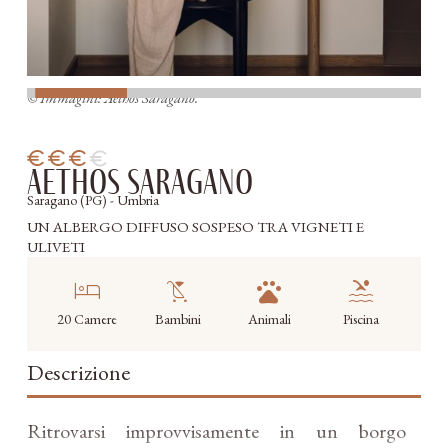
© Immagini: Aethos Saragano.
Aethos Saragano
Saragano (PG) - Umbria
UN ALBERGO DIFFUSO SOSPESO TRA VIGNETI E
ULIVETI
hotel
child_friendly
pets
pool
20 Camere
Bambini
Animali
Piscina
Descrizione
Ritrovarsi improvvisamente in un borgo